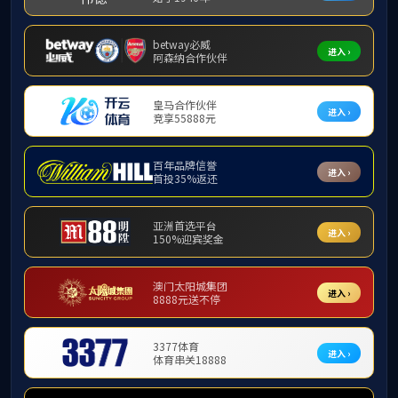
企业家讲坛
当前位置:
艺术设计与传媒学院举办“企...
黄绮文女士：新媒体营销与水...
陈向东教授：中药配方颗粒全...
3月
科与科技管
自媒体创作人王凯曦：如何从...
阳集团网
贺志忠：经济学视角下的新时...
此次
家学院领
[教学质量月讲座]邓媛媛讲学...
席讲坛，
古天乐代言太阳集团网址举办OBE理念