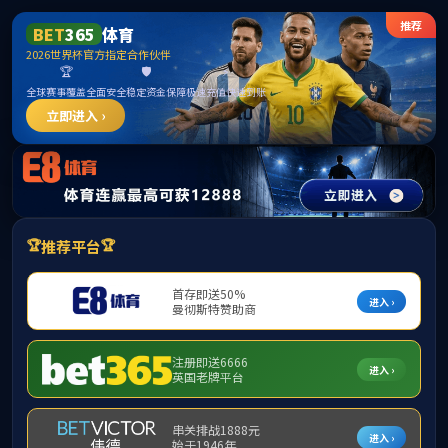
中国·古
理论教育
专题报道
新华特色
|
|
|