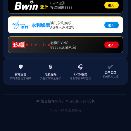
德树人...
[古天乐代言太阳集团网址]王海涛培训
讲师：...
[活动预告]艺绽心光，观展赢...
[活动预告]赏丹青，领取2025...