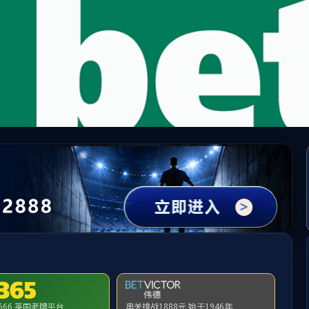
中国·古天乐代言太阳集团(股份)有限公司-官方网
色
媒体新华
古天乐代言太阳集团网址
|
|
|
教育谈
全媒体
|