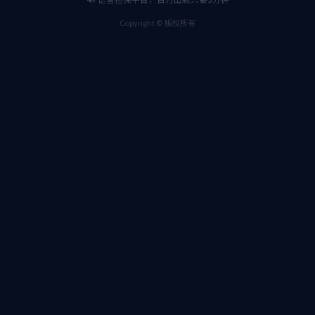
en University All Rights Reserved
网站 版权所有