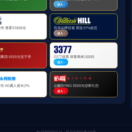
当前位置:
网站首页
>>
服务指南
>> 正文
古天乐代言太阳集团网址宣传资料拷贝申请表（
发布者：
[发表时间]：2023-11-13
[来源]：
古天乐代言太阳集团网址宣传资料拷贝申请表
附件【
古天乐代言太阳集团网址宣传资料拷贝申请表（2023.11）.docx