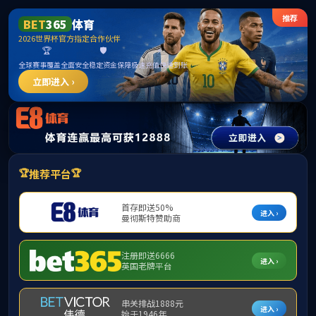
中国·古
理论教育
专题报道
新华特色
|
|
|