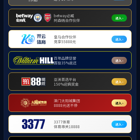
喜讯
学校荣获202
经济与贸易学院
古天乐代言太阳
古天乐代言太阳
古天乐代言太阳
古天乐代言太阳
马克思主义学院
古天乐代言太阳
热血收官！古天