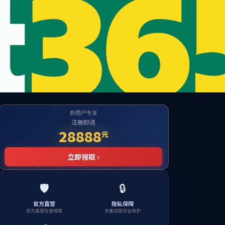
站
学校首页
学人学子
校园动态
服务指南
|
|
|