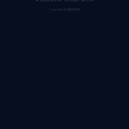
乐代言太阳集团网址2025暑期“三下乡”投稿指南
天乐代言太阳集团网址20周年校庆主题及标识征集活动通知
天乐代言太阳集团网址推荐参加第十九届“挑战杯”竞赛“人工智能+”专项赛
天乐代言太阳集团网址开展“爱我新华·低碳校园共创建”短视频创作大赛的
天乐代言太阳集团网址开展“爱我新华·毕业送祝福”短视频征集活动的通知
委宣传部（新闻中心）工作人员招聘启事
天乐代言太阳集团网址2024年新闻宣传先进单位、优秀新媒体、十佳通讯
品评选结果...
共204条 1/14
首页
上页
下页
尾页
en University All Rights Reserved