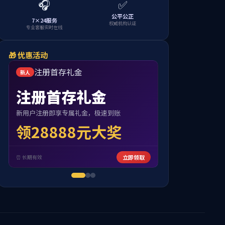
当前位置：
网站首页
的公示
2025-09-22
的通知
2025-09-22
2025-09-20
动校赛的通知
2025-09-16
2025-09-16
2025-09-14
事
2025-09-12
AI 2026)”的通