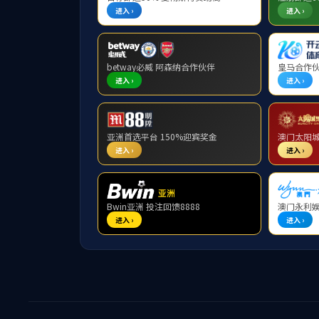
通知公告
古
古
古
古天
古天
古
古
古天